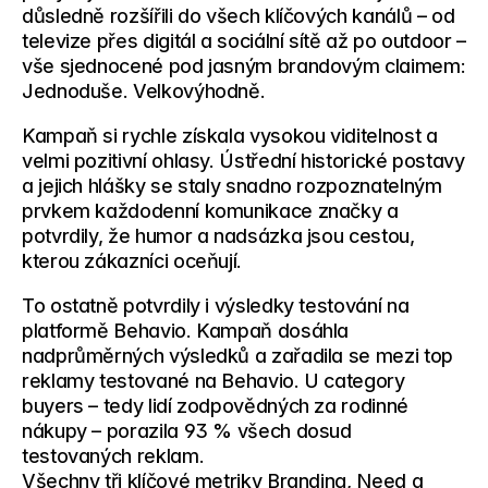
důsledně rozšířili do všech klíčových kanálů – od 
televize přes digitál a sociální sítě až po outdoor – 
vše sjednocené pod jasným brandovým claimem: 
Jednoduše. Velkovýhodně.
Kampaň si rychle získala vysokou viditelnost a 
velmi pozitivní ohlasy. Ústřední historické postavy 
a jejich hlášky se staly snadno rozpoznatelným 
prvkem každodenní komunikace značky a 
potvrdily, že 
humor a nadsázka jsou cestou, 
kterou zákazníci oceňují
.
To ostatně potvrdily i výsledky testování na 
platformě Behavio. Kampaň dosáhla 
nadprůměrných výsledků a zařadila se mezi top 
reklamy testované na Behavio
. U 
category 
buyers
 – tedy lidí zodpovědných za rodinné 
nákupy – 
porazila 93 % všech dosud 
testovaných reklam
.
Všechny tři klíčové metriky 
Branding, Need a 