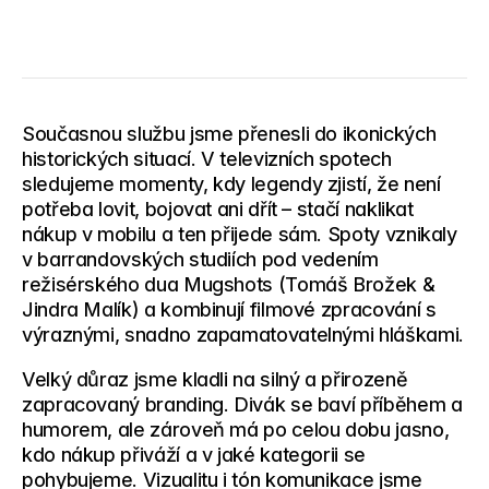
Současnou službu jsme přenesli do ikonických 
historických situací. V televizních spotech 
sledujeme momenty, kdy legendy zjistí, že není 
potřeba lovit, bojovat ani dřít – stačí naklikat 
nákup v mobilu a ten přijede sám. Spoty vznikaly 
v barrandovských studiích pod vedením 
režisérského dua Mugshots (Tomáš Brožek & 
Jindra Malík) a kombinují filmové zpracování s 
výraznými, snadno zapamatovatelnými hláškami.
Velký důraz jsme kladli na 
silný a přirozeně 
zapracovaný branding
. Divák se baví příběhem a 
humorem, ale zároveň má po celou dobu jasno, 
kdo nákup přiváží a v jaké kategorii se 
pohybujeme
. Vizualitu i tón komunikace jsme 