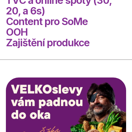
TVC a online spoty (30, 
20, a 6s)

Content pro SoMe

OOH 
