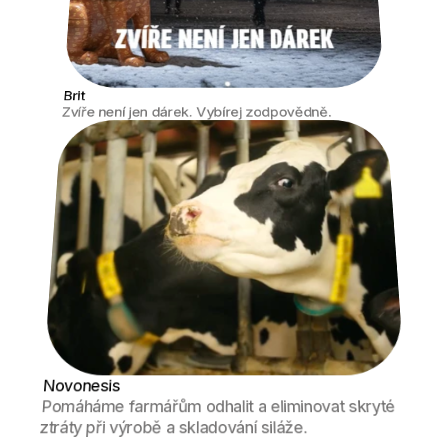
Brit
Zvíře není jen dárek. Vybírej zodpovědně. 
Novonesis
Pomáháme farmářům odhalit a eliminovat skryté 
ztráty při výrobě a skladování siláže.