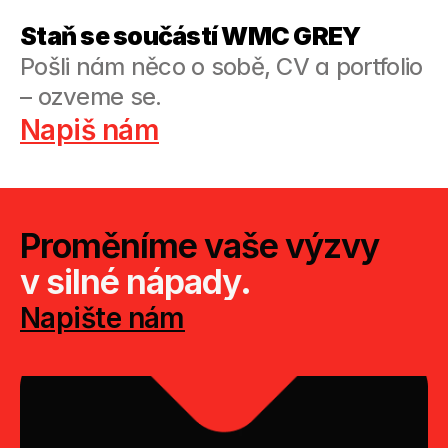
Staň se součástí WMC GREY
Pošli nám něco o sobě, CV a portfolio 
– ozveme se.
Napiš nám
Proměníme vaše výzvy
v silné nápady.
Napište nám