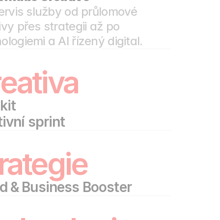
servis služby od průlomové 
ivy přes strategii až po 
ologiemi a AI řízený digital.
eativa
kit 
tivní sprint
rategie
d & Business Booster