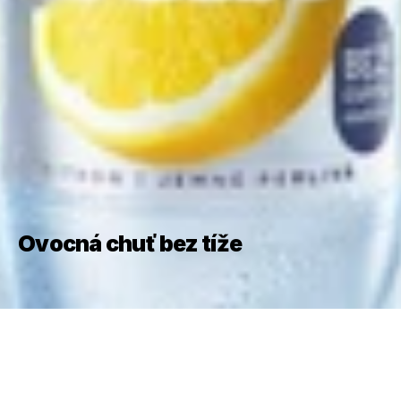
Ovocná chuť bez tíže